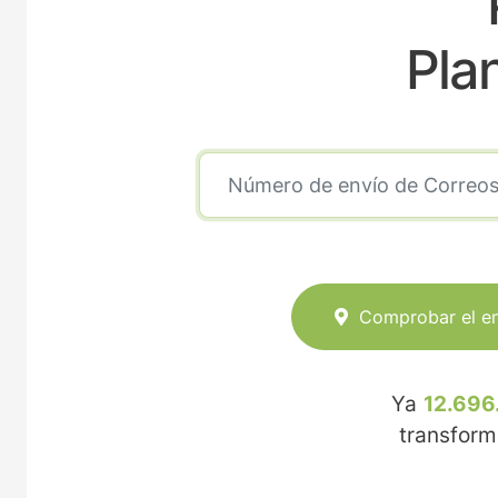
Pla
Comprobar el e
Ya
12.696
transfor