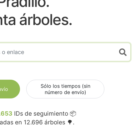
Pradillo.
nta árboles.
Sólo los tiempos (sin
nvío
número de envío)
.653
IDs de seguimiento 📦
madas en
12.696
árboles 🌳.