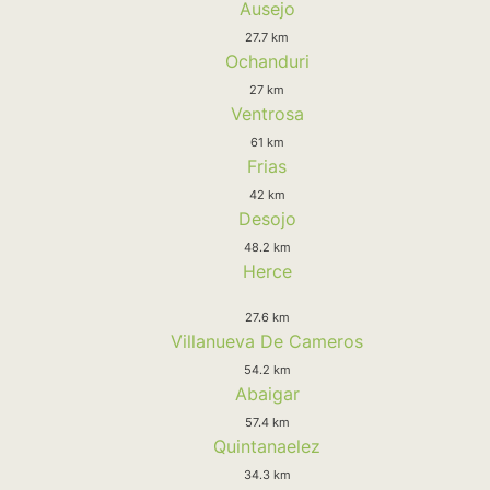
Ausejo
27.7 km
Ochanduri
27 km
Ventrosa
61 km
Frias
42 km
Desojo
48.2 km
Herce
27.6 km
Villanueva De Cameros
54.2 km
Abaigar
57.4 km
Quintanaelez
34.3 km