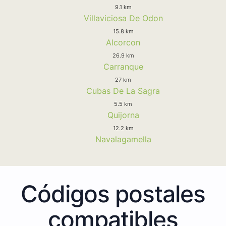
9.1 km
Villaviciosa De Odon
15.8 km
Alcorcon
26.9 km
Carranque
27 km
Cubas De La Sagra
5.5 km
Quijorna
12.2 km
Navalagamella
Códigos postales
compatibles