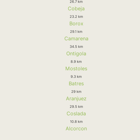
26.7 km
Cobeja
23.2 km
Borox
29.1 km
Camarena
34.5 km
Ontigola
8.9 km
Mostoles
9.3 km
Batres
29 km
Aranjuez
29.5 km
Coslada
10.8 km
Alcorcon