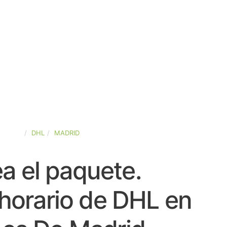
SPAÑA
DHL
MADRID
a el paquete.
horario de DHL en