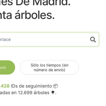
s De Madrid.
nta árboles.
Sólo los tiempos (sin
nvío
número de envío)
.428
IDs de seguimiento 📦
madas en
12.699
árboles 🌳.