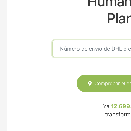
Humane
Pla
Comprobar el e
Ya
12.699
transfor