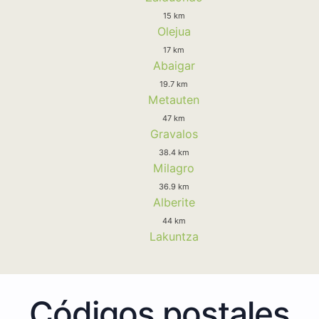
15 km
Olejua
17 km
Abaigar
19.7 km
Metauten
47 km
Gravalos
38.4 km
Milagro
36.9 km
Alberite
44 km
Lakuntza
Códigos postales