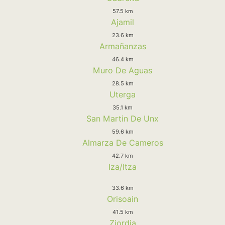
57.5 km
Ajamil
23.6 km
Armañanzas
46.4 km
Muro De Aguas
28.5 km
Uterga
35.1 km
San Martin De Unx
59.6 km
Almarza De Cameros
42.7 km
Iza/Itza
33.6 km
Orisoain
41.5 km
Ziordia