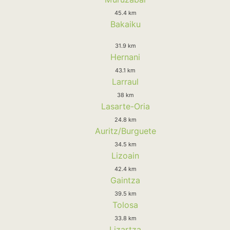
45.4 km
Bakaiku
31.9 km
Hernani
43.1 km
Larraul
38 km
Lasarte-Oria
24.8 km
Auritz/Burguete
34.5 km
Lizoain
42.4 km
Gaintza
39.5 km
Tolosa
33.8 km
Lizartza