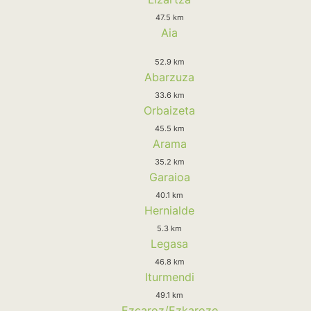
47.5 km
Aia
52.9 km
Abarzuza
33.6 km
Orbaizeta
45.5 km
Arama
35.2 km
Garaioa
40.1 km
Hernialde
5.3 km
Legasa
46.8 km
Iturmendi
49.1 km
Ezcaroz/Ezkaroze