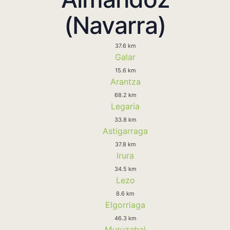
(Navarra)
37.6 km
Galar
15.6 km
Arantza
68.2 km
Legaria
33.8 km
Astigarraga
37.8 km
Irura
34.5 km
Lezo
8.6 km
Elgorriaga
46.3 km
Muruzabal