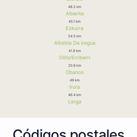
48.2 km
Alberite
45.1 km
Ezkurra
54.5 km
Albelda De Iregua
41.9 km
Olite/Erriberri
20.8 km
Obanos
49 km
Irura
46.4 km
Lerga
Códigos postales