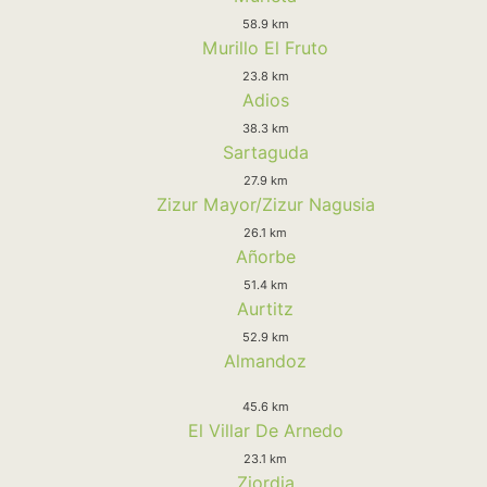
58.9 km
Murillo El Fruto
23.8 km
Adios
38.3 km
Sartaguda
27.9 km
Zizur Mayor/Zizur Nagusia
26.1 km
Añorbe
51.4 km
Aurtitz
52.9 km
Almandoz
45.6 km
El Villar De Arnedo
23.1 km
Ziordia