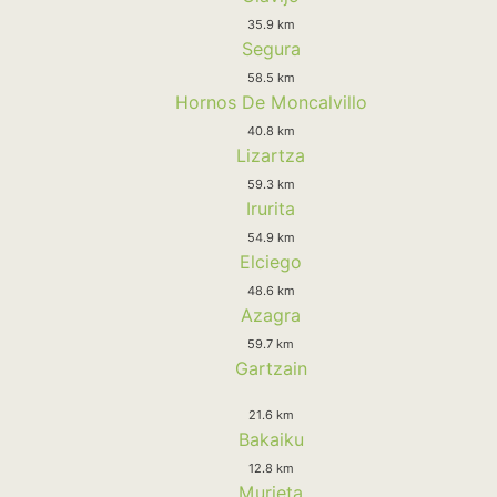
35.9 km
Segura
58.5 km
Hornos De Moncalvillo
40.8 km
Lizartza
59.3 km
Irurita
54.9 km
Elciego
48.6 km
Azagra
59.7 km
Gartzain
21.6 km
Bakaiku
12.8 km
Murieta