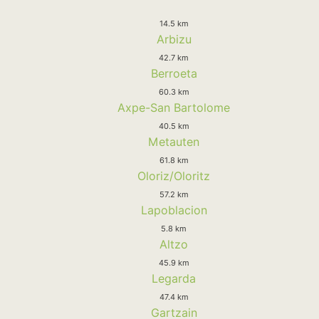
14.5 km
Arbizu
42.7 km
Berroeta
60.3 km
Axpe-San Bartolome
40.5 km
Metauten
61.8 km
Oloriz/Oloritz
57.2 km
Lapoblacion
5.8 km
Altzo
45.9 km
Legarda
47.4 km
Gartzain