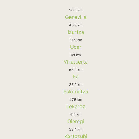
50.5 km
Genevilla
43.9 km
Izurtza
51.9 km
Ucar
49 km
Villatuerta
53.2 km
Ea
35.2 km
Eskoriatza
47.5 km
Lekaroz
41.1 km
Oieregi
53.4 km
Kortezubi