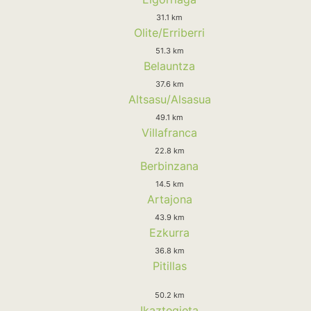
31.1 km
Olite/Erriberri
51.3 km
Belauntza
37.6 km
Altsasu/Alsasua
49.1 km
Villafranca
22.8 km
Berbinzana
14.5 km
Artajona
43.9 km
Ezkurra
36.8 km
Pitillas
50.2 km
Ikaztegieta