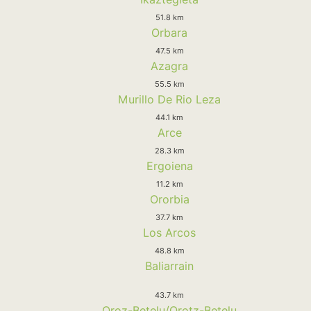
51.8 km
Orbara
47.5 km
Azagra
55.5 km
Murillo De Rio Leza
44.1 km
Arce
28.3 km
Ergoiena
11.2 km
Ororbia
37.7 km
Los Arcos
48.8 km
Baliarrain
43.7 km
Oroz-Betelu/Orotz-Betelu