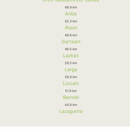
48.9 km
Aribe
42.3 km
Ataun
49.8 km
Gartzain
46.5 km
Lazkao
28.5 km
Lerga
26.9 km
Lizoain
51.9 km
Berrobi
44.9 km
Lazagurria