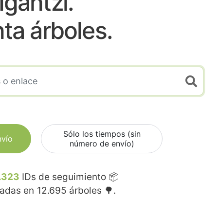
Igantzi.
nta árboles.
Sólo los tiempos (sin
nvío
número de envío)
.323
IDs de seguimiento 📦
madas en
12.695
árboles 🌳.