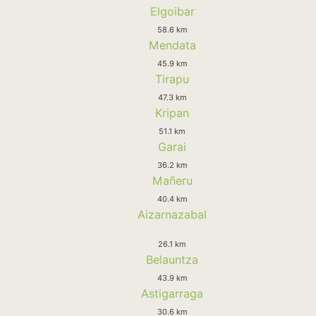
Elgoibar
58.6 km
Mendata
45.9 km
Tirapu
47.3 km
Kripan
51.1 km
Garai
36.2 km
Mañeru
40.4 km
Aizarnazabal
26.1 km
Belauntza
43.9 km
Astigarraga
30.6 km