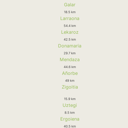
Galar
18.5 km
Larraona
54.4 km
Lekaroz
42.5 km
Donamaria
29.7 km
Mendaza
44.6 km
Añorbe
49 km
Zigoitia
15.9 km
Uztegi
8.5 km
Ergoiena
40.5 km