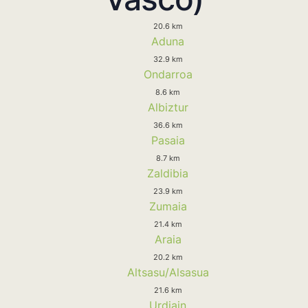
20.6 km
Aduna
32.9 km
Ondarroa
8.6 km
Albiztur
36.6 km
Pasaia
8.7 km
Zaldibia
23.9 km
Zumaia
21.4 km
Araia
20.2 km
Altsasu/Alsasua
21.6 km
Urdiain