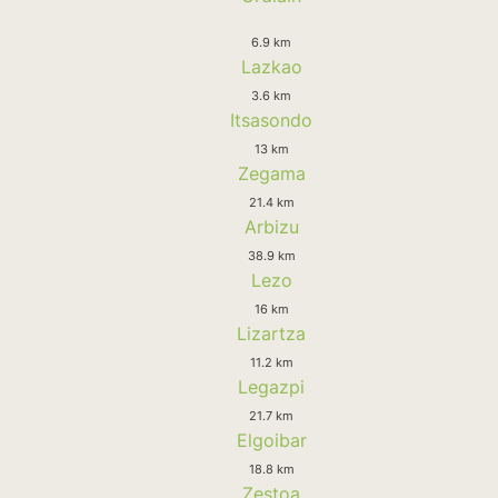
6.9 km
Lazkao
3.6 km
Itsasondo
13 km
Zegama
21.4 km
Arbizu
38.9 km
Lezo
16 km
Lizartza
11.2 km
Legazpi
21.7 km
Elgoibar
18.8 km
Zestoa