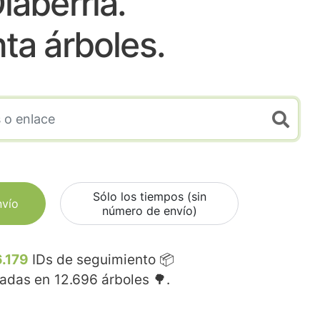
laberria.
nta árboles.
Sólo los tiempos (sin
nvío
número de envío)
.179
IDs de seguimiento 📦
madas en
12.696
árboles 🌳.