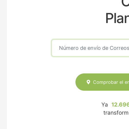
O
Pla
Comprobar el e
Ya
12.696
transfor