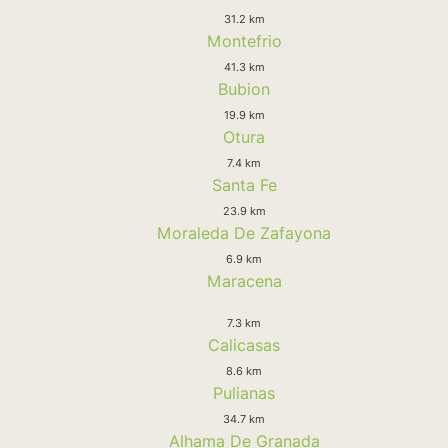
31.2 km
Montefrio
41.3 km
Bubion
19.9 km
Otura
7.4 km
Santa Fe
23.9 km
Moraleda De Zafayona
6.9 km
Maracena
7.3 km
Calicasas
8.6 km
Pulianas
34.7 km
Alhama De Granada