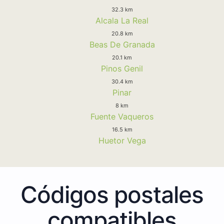
32.3 km
Alcala La Real
20.8 km
Beas De Granada
20.1 km
Pinos Genil
30.4 km
Pinar
8 km
Fuente Vaqueros
16.5 km
Huetor Vega
Códigos postales
compatibles