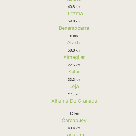
40.8 km
Diezma
58.6 km
Benamocarra
8 km
Atarfe
56.6 km
Almegijar
22.5 km
Salar
33.3 km
Loja
27.5 km
Alhama De Granada
52 km
Carcabuey
40.4 km
Lanjaron