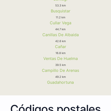
53.3 km
Busquistar
11.2 km
Cullar Vega
44.7 km
Canillas De Albaida
42.6 km
Cañar
16.8 km
Ventas De Huelma
39.5 km
Campillo De Arenas
49.2 km
Guadahortuna
Códigos postales