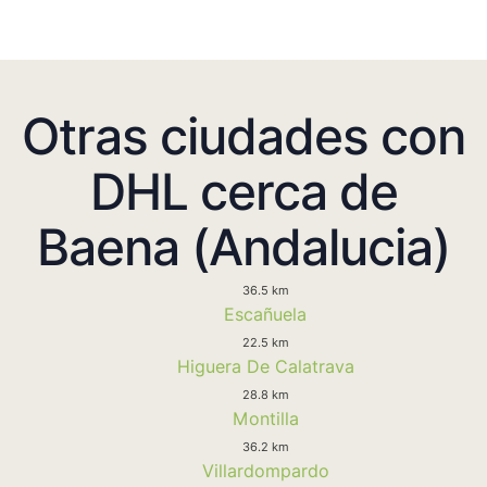
Otras ciudades con
DHL cerca de
Baena (Andalucia)
36.5 km
Escañuela
22.5 km
Higuera De Calatrava
28.8 km
Montilla
36.2 km
Villardompardo