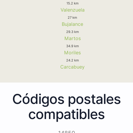
15.2 km
Valenzuela
27 km
Bujalance
29.3 km
Martos
34.9 km
Moriles
24.2 km
Carcabuey
Códigos postales
compatibles