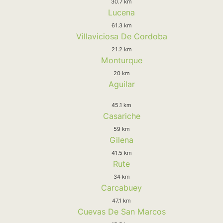
30.7 km
Lucena
61.3 km
Villaviciosa De Cordoba
21.2 km
Monturque
20 km
Aguilar
45.1 km
Casariche
59 km
Gilena
41.5 km
Rute
34 km
Carcabuey
47.1 km
Cuevas De San Marcos