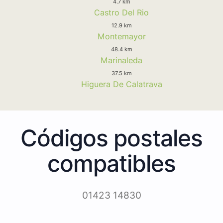
4.7 km
Castro Del Rio
12.9 km
Montemayor
48.4 km
Marinaleda
37.5 km
Higuera De Calatrava
Códigos postales
compatibles
01423 14830