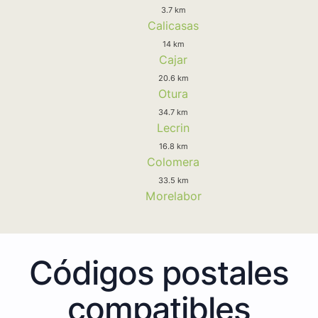
3.7 km
Calicasas
14 km
Cajar
20.6 km
Otura
34.7 km
Lecrin
16.8 km
Colomera
33.5 km
Morelabor
Códigos postales
compatibles