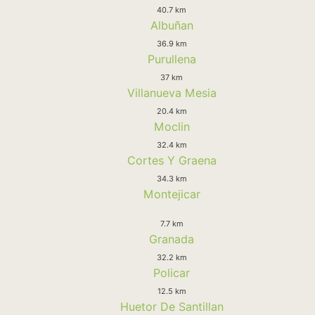
40.7 km
Albuñan
36.9 km
Purullena
37 km
Villanueva Mesia
20.4 km
Moclin
32.4 km
Cortes Y Graena
34.3 km
Montejicar
7.7 km
Granada
32.2 km
Policar
12.5 km
Huetor De Santillan