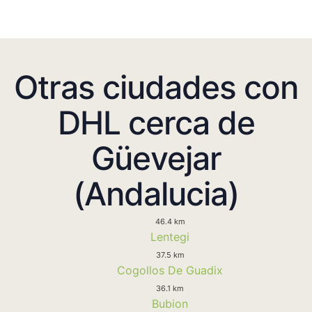
Otras ciudades con
DHL cerca de
Güevejar
(Andalucia)
46.4 km
Lentegi
37.5 km
Cogollos De Guadix
36.1 km
Bubion