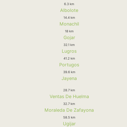
6.3 km
Albolote
14.4 km
Monachil
18 km
Gojar
32.1 km
Lugros
41.2 km
Portugos
39.6 km
Jayena
28.7 km
Ventas De Huelma
32.7 km
Moraleda De Zafayona
58.5 km
Ugijar