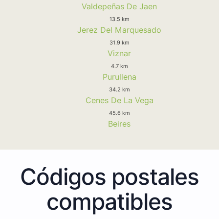
Valdepeñas De Jaen
13.5 km
Jerez Del Marquesado
31.9 km
Viznar
4.7 km
Purullena
34.2 km
Cenes De La Vega
45.6 km
Beires
Códigos postales
compatibles