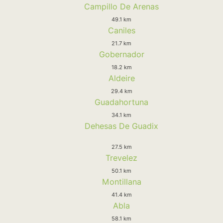
Campillo De Arenas
49.1 km
Caniles
21.7 km
Gobernador
18.2 km
Aldeire
29.4 km
Guadahortuna
34.1 km
Dehesas De Guadix
27.5 km
Trevelez
50.1 km
Montillana
41.4 km
Abla
58.1 km