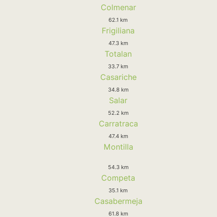
Colmenar
62.1 km
Frigiliana
47.3 km
Totalan
33.7 km
Casariche
34.8 km
Salar
52.2 km
Carratraca
47.4 km
Montilla
54.3 km
Competa
35.1 km
Casabermeja
61.8 km