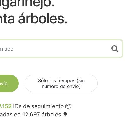
lgarinejo.
nta árboles.
Sólo los tiempos (sin
nvío
número de envío)
7.152
IDs de seguimiento 📦
madas en
12.697
árboles 🌳.