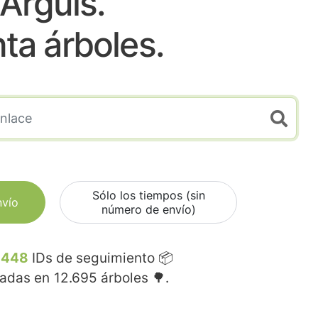
Arguis.
nta árboles.
Sólo los tiempos (sin
nvío
número de envío)
.448
IDs de seguimiento 📦
madas en
12.695
árboles 🌳.