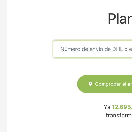
Pla
Comprobar el e
Ya
12.695
transfor