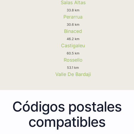
Salas Altas
33.8 km
Perarrua
30.6 km
Binaced
46.2 km
Castigaleu
60.5 km
Rossello
53.1 km
Valle De Bardaji
Códigos postales
compatibles