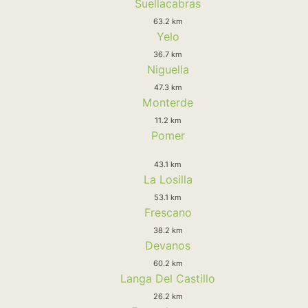
Suellacabras
63.2 km
Yelo
36.7 km
Niguella
47.3 km
Monterde
11.2 km
Pomer
43.1 km
La Losilla
53.1 km
Frescano
38.2 km
Devanos
60.2 km
Langa Del Castillo
26.2 km