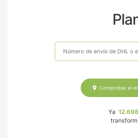
Pla
Comprobar el e
Ya
12.698
transfor