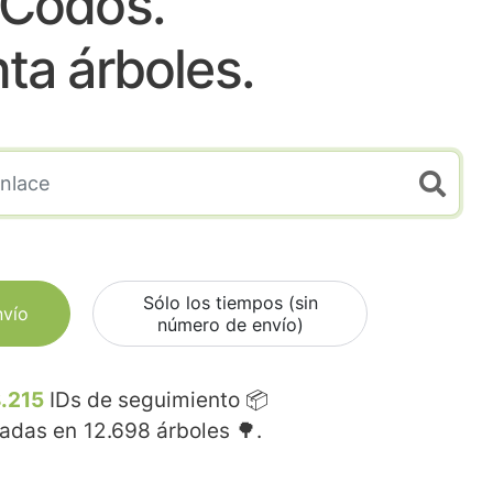
Codos.
nta árboles.
Sólo los tiempos (sin
nvío
número de envío)
.215
IDs de seguimiento 📦
madas en
12.698
árboles 🌳.