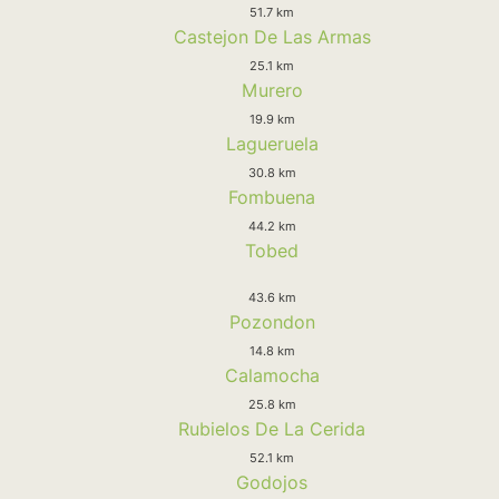
51.7 km
Castejon De Las Armas
25.1 km
Murero
19.9 km
Lagueruela
30.8 km
Fombuena
44.2 km
Tobed
43.6 km
Pozondon
14.8 km
Calamocha
25.8 km
Rubielos De La Cerida
52.1 km
Godojos