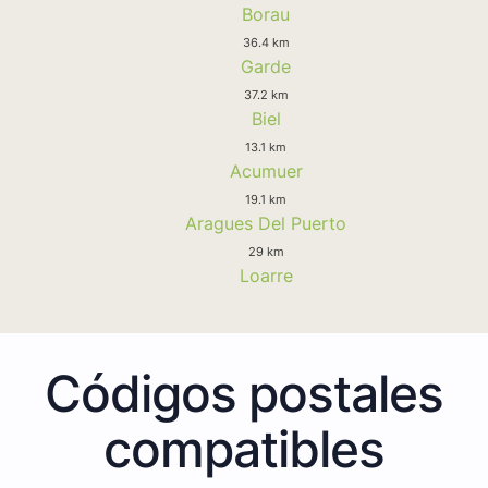
Borau
36.4 km
Garde
37.2 km
Biel
13.1 km
Acumuer
19.1 km
Aragues Del Puerto
29 km
Loarre
Códigos postales
compatibles