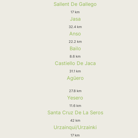
Sallent De Gallego
17 km
Jasa
32.4 km
Anso
22.2 km
Bailo
8.6 km
Castiello De Jaca
31.1 km
Agüero
27.8 km
Yesero
11.6 km
Santa Cruz De La Seros
42 km
Urzainqui/Urzainki
17 km