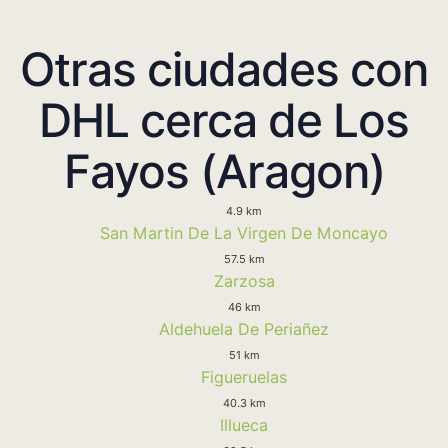
Otras ciudades con
DHL cerca de Los
Fayos (Aragon)
4.9 km
San Martin De La Virgen De Moncayo
57.5 km
Zarzosa
46 km
Aldehuela De Periañez
51 km
Figueruelas
40.3 km
Illueca