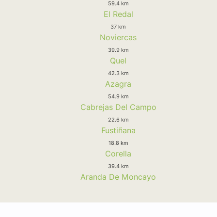
59.4 km
El Redal
37 km
Noviercas
39.9 km
Quel
42.3 km
Azagra
54.9 km
Cabrejas Del Campo
22.6 km
Fustiñana
18.8 km
Corella
39.4 km
Aranda De Moncayo