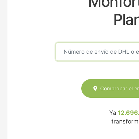
Monfor
Pla
Comprobar el e
Ya
12.696
transfor