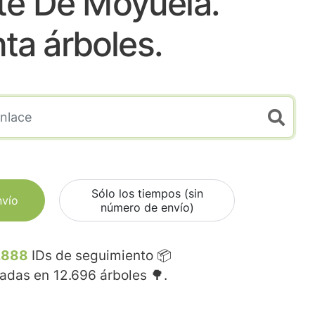
te De Moyuela.
nta árboles.
Sólo los tiempos (sin
nvío
número de envío)
.888
IDs de seguimiento 📦
madas en
12.696
árboles 🌳.