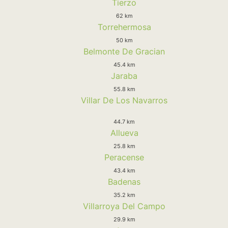
Tierzo
62 km
Torrehermosa
50 km
Belmonte De Gracian
45.4 km
Jaraba
55.8 km
Villar De Los Navarros
44.7 km
Allueva
25.8 km
Peracense
43.4 km
Badenas
35.2 km
Villarroya Del Campo
29.9 km