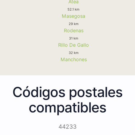
Atea
52.1 km
Masegosa
29 km
Rodenas
31 km
Rillo De Gallo
32 km
Manchones
Códigos postales
compatibles
44233