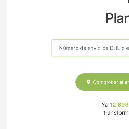
Pla
Comprobar el e
Ya
12.698
transfor