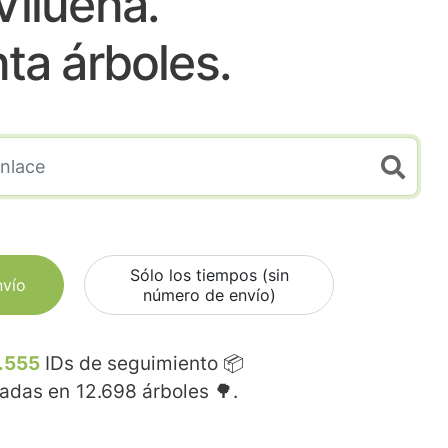
Vilueña.
nta árboles.
Sólo los tiempos (sin
nvío
número de envío)
.555
IDs de seguimiento 📦
madas en
12.698
árboles 🌳.