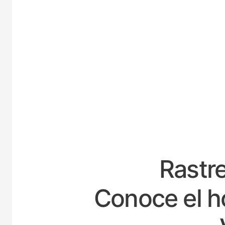
E
Rastre
Conoce el h