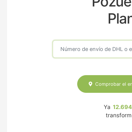
Pozue
Pla
Comprobar el e
Ya
12.694
transfor