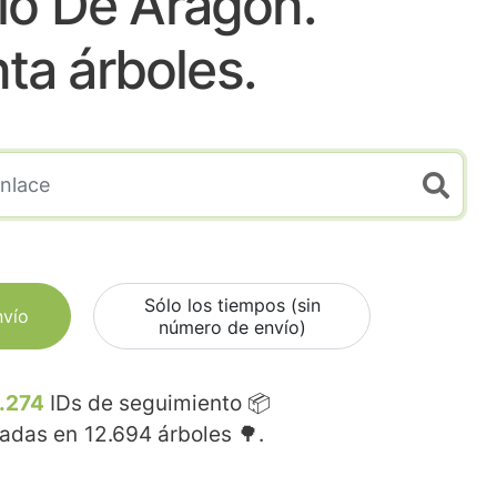
lo De Aragon.
nta árboles.
Sólo los tiempos (sin
nvío
número de envío)
.274
IDs de seguimiento 📦
madas en
12.694
árboles 🌳.