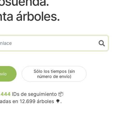
osuenda.
nta árboles.
Sólo los tiempos (sin
nvío
número de envío)
.444
IDs de seguimiento 📦
madas en
12.699
árboles 🌳.