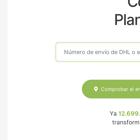
C
Pla
Comprobar el e
Ya
12.699
transfor