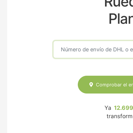
Rued
Pla
Comprobar el e
Ya
12.699
transfor