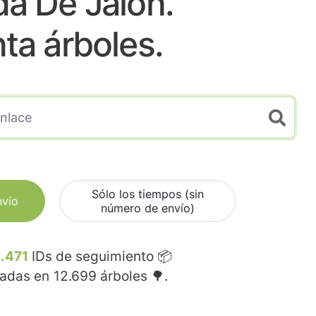
a De Jalon.
nta árboles.
Sólo los tiempos (sin
nvío
número de envío)
.471
IDs de seguimiento 📦
madas en
12.699
árboles 🌳.