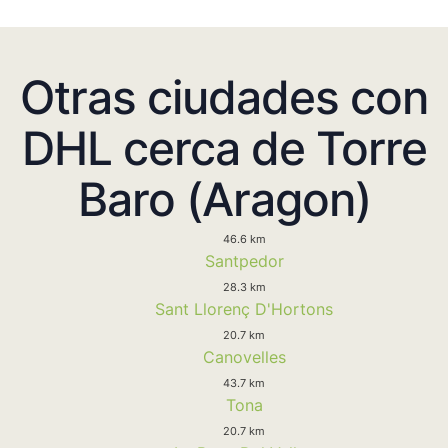
Otras ciudades con
DHL cerca de Torre
Baro (Aragon)
46.6 km
Santpedor
28.3 km
Sant Llorenç D'Hortons
20.7 km
Canovelles
43.7 km
Tona
20.7 km