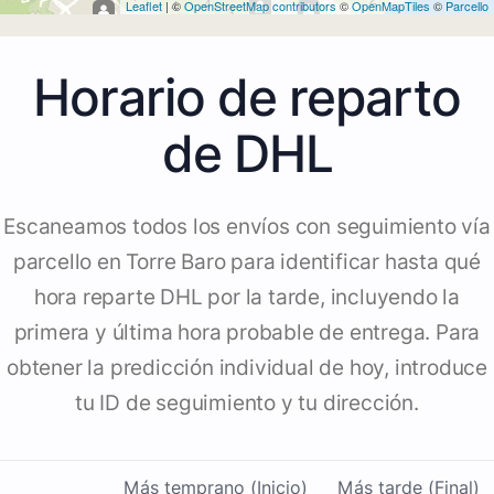
4
4
Leaflet
| ©
OpenStreetMap contributors
©
OpenMapTiles
©
Parcello
3
Horario de reparto
de DHL
Escaneamos todos los envíos con seguimiento vía
parcello en Torre Baro para identificar hasta qué
hora reparte DHL por la tarde, incluyendo la
primera y última hora probable de entrega. Para
obtener la predicción individual de hoy, introduce
tu ID de seguimiento y tu dirección.
Más temprano (Inicio)
Más tarde (Final)