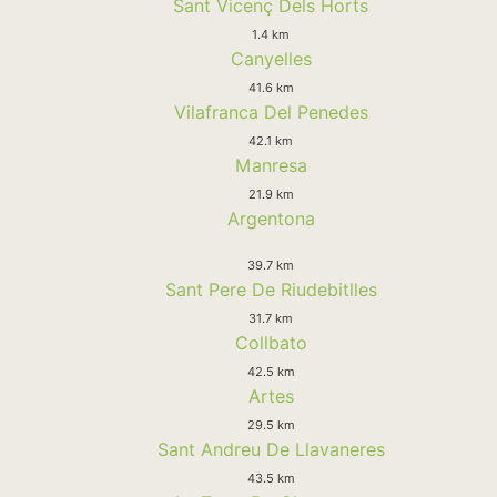
Sant Vicenç Dels Horts
1.4 km
Canyelles
41.6 km
Vilafranca Del Penedes
42.1 km
Manresa
21.9 km
Argentona
39.7 km
Sant Pere De Riudebitlles
31.7 km
Collbato
42.5 km
Artes
29.5 km
Sant Andreu De Llavaneres
43.5 km