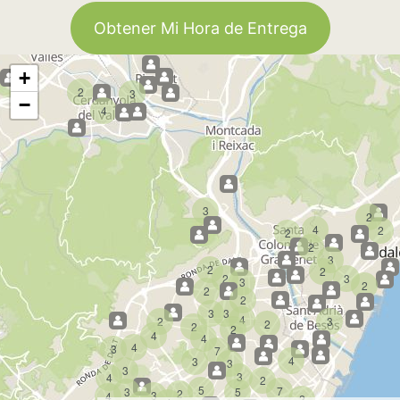
Obtener Mi Hora de Entrega
+
2
3
−
4
3
2
4
2
2
2
3
2
2
2
3
3
2
2
2
3
3
4
2
3
2
2
2
4
4
4
3
7
4
3
3
3
3
4
2
5
7
3
5
2
3
4
2