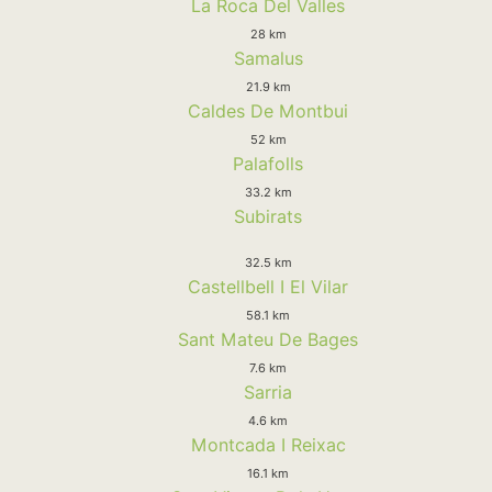
La Roca Del Valles
28 km
Samalus
21.9 km
Caldes De Montbui
52 km
Palafolls
33.2 km
Subirats
32.5 km
Castellbell I El Vilar
58.1 km
Sant Mateu De Bages
7.6 km
Sarria
4.6 km
Montcada I Reixac
16.1 km