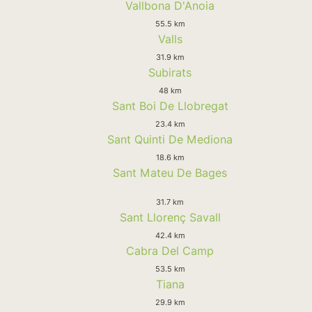
Vallbona D'Anoia
55.5 km
Valls
31.9 km
Subirats
48 km
Sant Boi De Llobregat
23.4 km
Sant Quinti De Mediona
18.6 km
Sant Mateu De Bages
31.7 km
Sant Llorenç Savall
42.4 km
Cabra Del Camp
53.5 km
Tiana
29.9 km