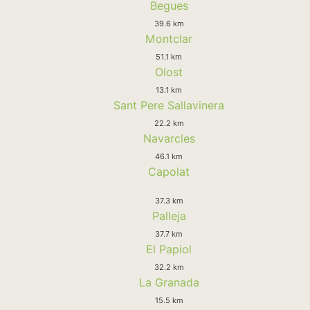
Begues
39.6 km
Montclar
51.1 km
Olost
13.1 km
Sant Pere Sallavinera
22.2 km
Navarcles
46.1 km
Capolat
37.3 km
Palleja
37.7 km
El Papiol
32.2 km
La Granada
15.5 km