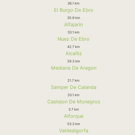
36.1 km
El Burgo De Ebro
35.9 km
Alfajarin
33.1 km
Nuez De Ebro
42.7 km
Alcañiz
29.3 km
Mediana De Aragon
21.7 km
Samper De Calanda
33.1 km
Castejon De Monegros
3.7 km
Alforque
53.3 km
Valdealgorfa