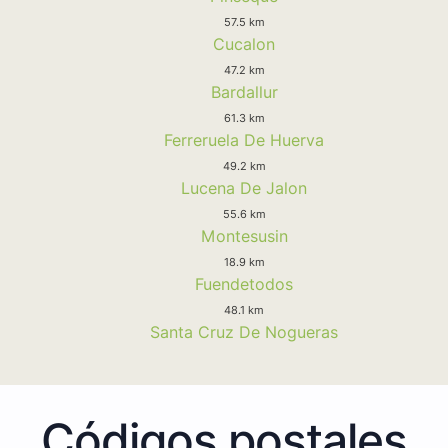
57.5 km
Cucalon
47.2 km
Bardallur
61.3 km
Ferreruela De Huerva
49.2 km
Lucena De Jalon
55.6 km
Montesusin
18.9 km
Fuendetodos
48.1 km
Santa Cruz De Nogueras
Códigos postales