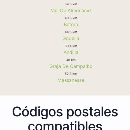
54.3 km
Vall De Almonacid
40.6 km
Betera
44.6 km
Godella
30.4 km
Andilla
45 km
Graja De Campalbo
52.3 km
Massanassa
Códigos postales
compatibles