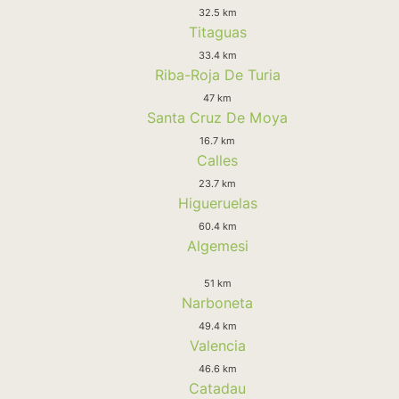
32.5 km
Titaguas
33.4 km
Riba-Roja De Turia
47 km
Santa Cruz De Moya
16.7 km
Calles
23.7 km
Higueruelas
60.4 km
Algemesi
51 km
Narboneta
49.4 km
Valencia
46.6 km
Catadau