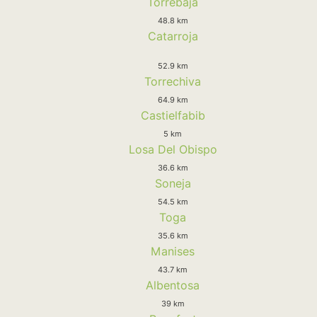
Torrebaja
48.8 km
Catarroja
52.9 km
Torrechiva
64.9 km
Castielfabib
5 km
Losa Del Obispo
36.6 km
Soneja
54.5 km
Toga
35.6 km
Manises
43.7 km
Albentosa
39 km