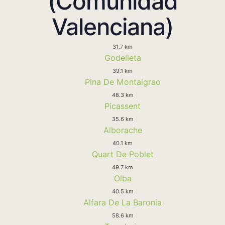
(Comunidad
Valenciana)
31.7 km
Godelleta
39.1 km
Pina De Montalgrao
48.3 km
Picassent
35.6 km
Alborache
40.1 km
Quart De Poblet
49.7 km
Olba
40.5 km
Alfara De La Baronia
58.6 km