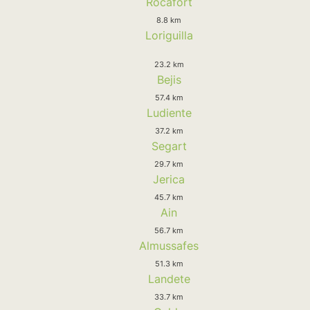
Rocafort
8.8 km
Loriguilla
23.2 km
Bejis
57.4 km
Ludiente
37.2 km
Segart
29.7 km
Jerica
45.7 km
Ain
56.7 km
Almussafes
51.3 km
Landete
33.7 km