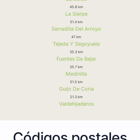
45.8 km
La Sierpe
51.4 km
Serradilla Del Arroyo
47 km
Tejeda Y Segoyuela
35.3 km
Fuentes De Bejar
35.7 km
Medinilla
51.5 km
Guijo De Coria
21.3 km
Valdehijaderos
Códigos postales