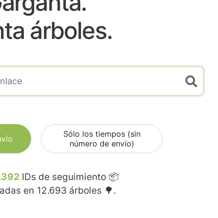
arganta.
nta árboles.
Sólo los tiempos (sin
nvío
número de envío)
.392
IDs de seguimiento 📦
madas en
12.693
árboles 🌳.