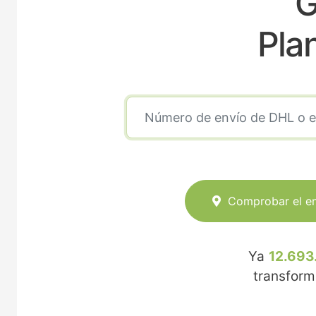
G
Pla
Comprobar el e
Ya
12.693
transfor