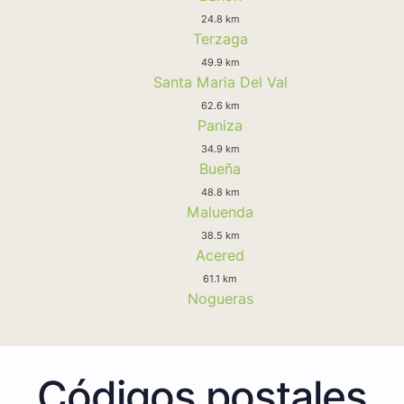
24.8 km
Terzaga
49.9 km
Santa Maria Del Val
62.6 km
Paniza
34.9 km
Bueña
48.8 km
Maluenda
38.5 km
Acered
61.1 km
Nogueras
Códigos postales