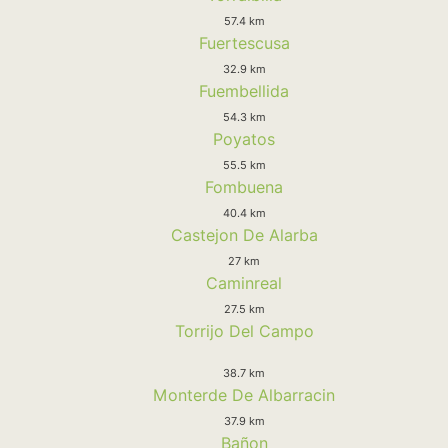
57.4 km
Fuertescusa
32.9 km
Fuembellida
54.3 km
Poyatos
55.5 km
Fombuena
40.4 km
Castejon De Alarba
27 km
Caminreal
27.5 km
Torrijo Del Campo
38.7 km
Monterde De Albarracin
37.9 km
Bañon