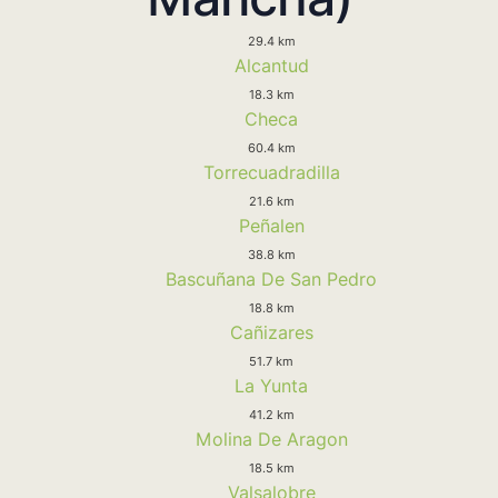
29.4 km
Alcantud
18.3 km
Checa
60.4 km
Torrecuadradilla
21.6 km
Peñalen
38.8 km
Bascuñana De San Pedro
18.8 km
Cañizares
51.7 km
La Yunta
41.2 km
Molina De Aragon
18.5 km
Valsalobre