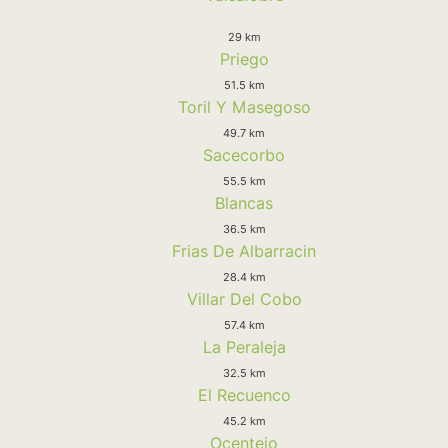
29 km
Priego
51.5 km
Toril Y Masegoso
49.7 km
Sacecorbo
55.5 km
Blancas
36.5 km
Frias De Albarracin
28.4 km
Villar Del Cobo
57.4 km
La Peraleja
32.5 km
El Recuenco
45.2 km
Ocentejo