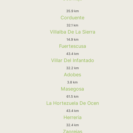
35.9 km
Corduente
32.1 km
Villalba De La Sierra
14.9 km
Fuertescusa
43.4 km
Villar Del Infantado
32.2 km
Adobes
3.8 km
Masegosa
61.5 km
La Hortezuela De Ocen
43.4 km
Herreria
32.4 km
Zaorejas