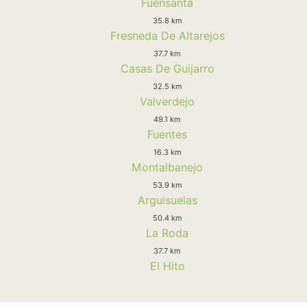
Fuensanta
35.8 km
Fresneda De Altarejos
37.7 km
Casas De Guijarro
32.5 km
Valverdejo
49.1 km
Fuentes
16.3 km
Montalbanejo
53.9 km
Arguisuelas
50.4 km
La Roda
37.7 km
El Hito