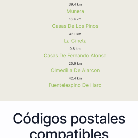
39.4 km
Munera
16.4 km
Casas De Los Pinos
42.1 km
La Gineta
9.8 km
Casas De Fernando Alonso
25.9 km
Olmedilla De Alarcon
42.4 km
Fuentelespino De Haro
Códigos postales
compatibles