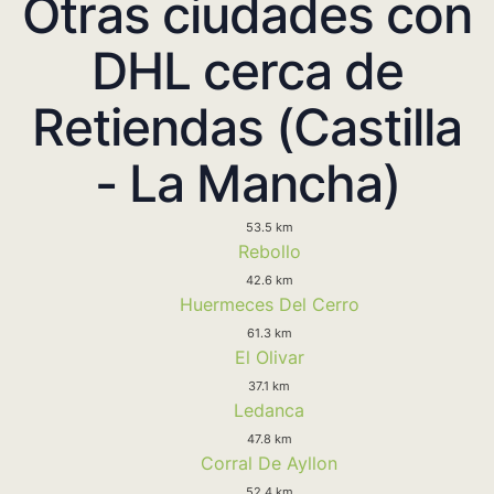
Otras ciudades con
DHL cerca de
Retiendas (Castilla
- La Mancha)
53.5 km
Rebollo
42.6 km
Huermeces Del Cerro
61.3 km
El Olivar
37.1 km
Ledanca
47.8 km
Corral De Ayllon
52.4 km