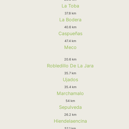
La Toba
37.8 km
La Bodera
40.6 km
Caspueñas
47.4 km
Meco
20.6 km
Robledillo De La Jara
35.7 km
Ujados
35.4 km
Marchamalo
54 km
Sepulveda
26.2 km
Hiendelaencina
52.1 km