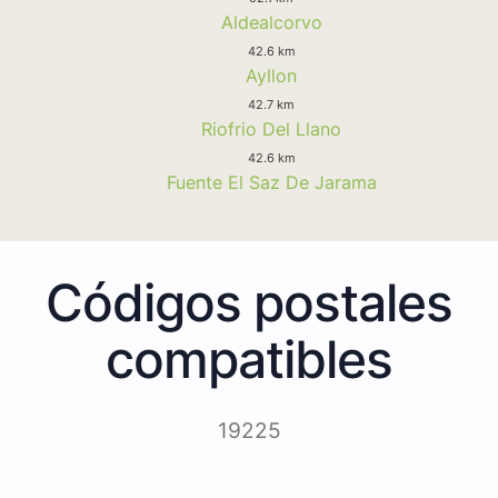
Aldealcorvo
42.6 km
Ayllon
42.7 km
Riofrio Del Llano
42.6 km
Fuente El Saz De Jarama
Códigos postales
compatibles
19225