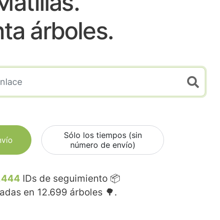
Matillas.
nta árboles.
Sólo los tiempos (sin
nvío
número de envío)
.444
IDs de seguimiento 📦
madas en
12.699
árboles 🌳.